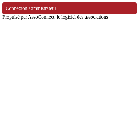
Connexion administrateur
Propulsé par AssoConnect, le logiciel des associations