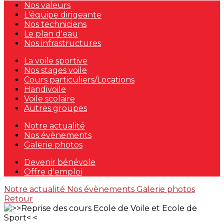
Nos valeurs
L'équipe dirigeante
Nos techniciens
Le plan d'eau
Nos infrastructures
La voile sportive
Nos stages voile
Cours particuliers/Locations
Handivoile
Voile scolaire
Autres groupes
Notre actualité
Nos évènements
Galerie photos
Devenir bénévole
Offre d'emploi
Notre actualité
Nos évènements
Galerie photos
Retour