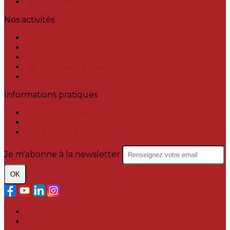
Le plan d'eau
Nos activités
Les groupes
La voile sportive
Les stages vacances
Les cours particuliers
La location
Informations pratiques
Nous contacter
J'adhère!
Devenir bénévole
Je m'abonne à la newsletter
OK
Plan du site
Licences